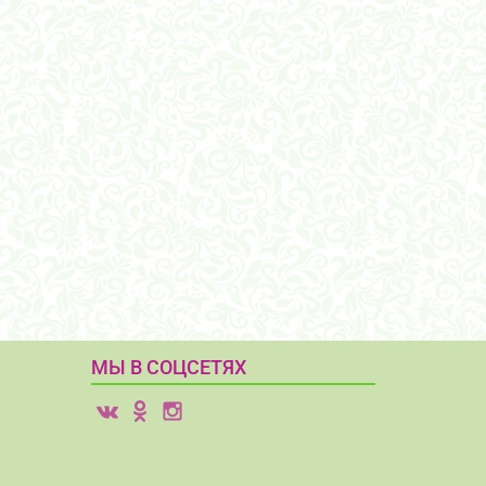
МЫ В СОЦСЕТЯХ
v
o
i