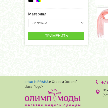
Материал
ПРИМЕНИТЬ
privat in
PRAHA
и Старом Осколе"
+7 
class='logo'>
Лен
(ос