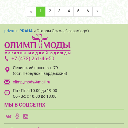
1
2
3
4
5
6
»
«
privat in
PRAHA
и Старом Осколе" class='logo'>
+7 (473) 261-46-50
Ленинский проспект, 79
(ост. Переулок Гвардейский)
olimp_mody@mail.ru
Пн - Пт: с 10.00 до 19.00
Сб - Вс: с 10.00 до 18.00
МЫ В СОЦСЕТЯХ
v
o
i