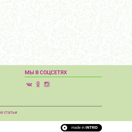
МЫ В СОЦСЕТЯХ
v
o
i
е статьи
made in
INTRID