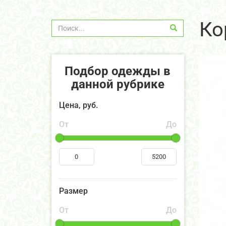
Ко
Подбор одежды в
данной рубрике
Цена, руб.
От
До
Размер
От
До