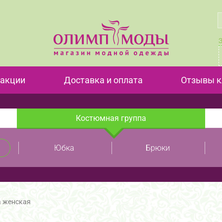
 акции
Доставка и оплата
Отзывы к
Костюмная группа
Юбка
Брюки
а женская