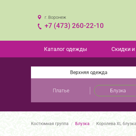
г. Воронеж
+7 (473) 260-22-10
Каталог одежды
Скидки и
Верхняя одежда
Платье
Блузка
Костюмная группа
Блузка
Королева XL блузк