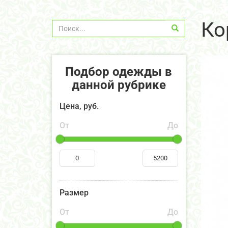
Ко
Подбор одежды в
данной рубрике
Цена, руб.
От
До
Размер
От
До