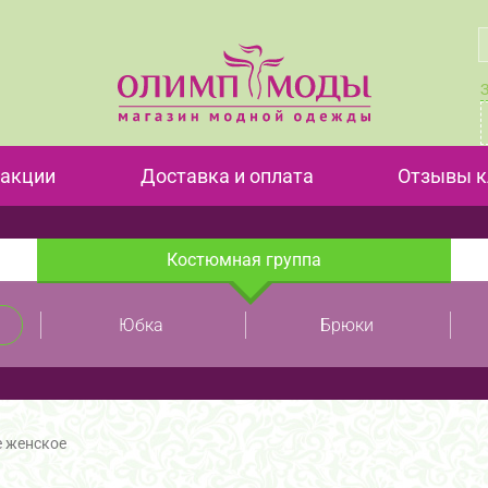
 акции
Доставка и оплата
Отзывы к
Костюмная группа
Юбка
Брюки
е женское