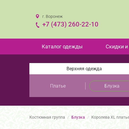
г. Воронеж
+7 (473) 260-22-10
Каталог одежды
Скидки и
Верхняя одежда
Платье
Блузка
Костюмная группа
Блузка
Королева XL плать