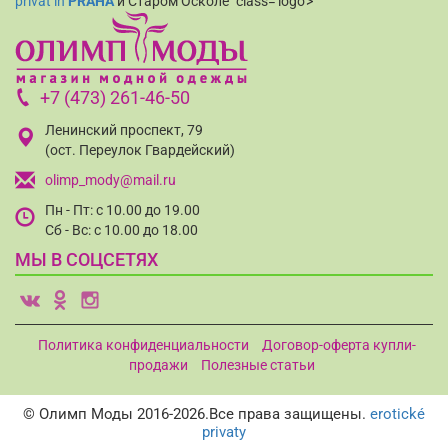
privat in
PRAHA
и Старом Осколе" class='logo'>
+7 (473) 261-46-50
Ленинский проспект, 79
(ост. Переулок Гвардейский)
olimp_mody@mail.ru
Пн - Пт: с 10.00 до 19.00
Сб - Вс: с 10.00 до 18.00
МЫ В СОЦСЕТЯХ
v
o
i
Политика конфиденциальности
Договор-оферта купли-
продажи
Полезные статьи
© Олимп Моды 2016-2026.Все права защищены.
erotické
privaty