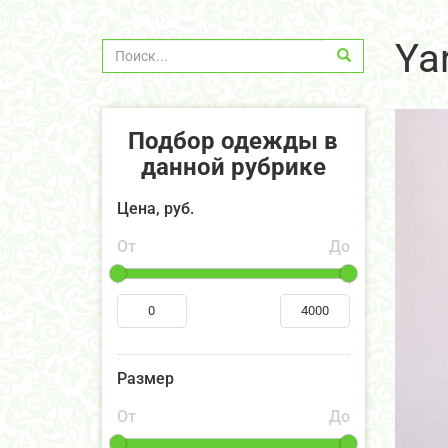
Ya
Подбор одежды в
данной рубрике
Цена, руб.
От
До
Размер
От
До