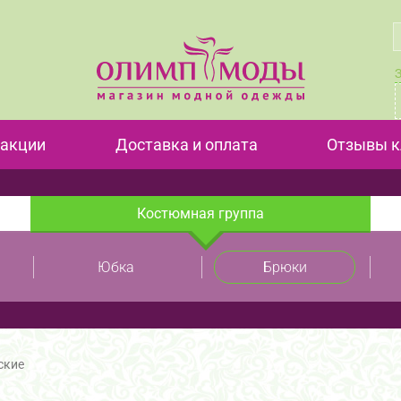
 акции
Доставка и оплата
Отзывы к
Костюмная группа
Юбка
Брюки
ские