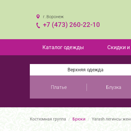
г. Воронеж
+7 (473) 260-22-10
Каталог одежды
Скидки и
Верхняя одежда
Платье
Блузка
Костюмная группа
Брюки
Yarash легинсы жен