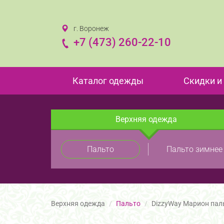
г. Воронеж
+7 (473) 260-22-10
Каталог одежды
Скидки и
Верхняя одежда
Пальто
Пальто зимнее
Верхняя одежда
Пальто
DizzyWay Марион пал