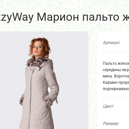
zzyWay Марион пальто 
Артикул:
Пальто женск
середины икр
меха. Воротн
Карман прор
подчеркивающ
Цвет:
Размер: