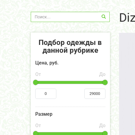
Di
Подбор одежды в
данной рубрике
Цена, руб.
От
До
Размер
От
До