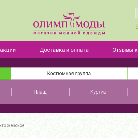
 акции
Доставка и оплата
Отзывы к
Костюмная группа
Плащ
Куртка
ьто женское