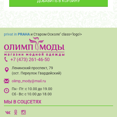
ДОБАВИТЬ В КОРЗИНУ
privat in
PRAHA
и Старом Осколе" class='logo'>
+7 (473) 261-46-50
Ленинский проспект, 79
(ост. Переулок Гвардейский)
olimp_mody@mail.ru
Пн - Пт: с 10.00 до 19.00
Сб - Вс: с 10.00 до 18.00
МЫ В СОЦСЕТЯХ
v
o
i