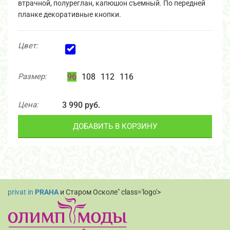
втрачной, полуреглан, капюшон съемный. По передней
планке декоративные кнопки.
Цвет:
Размер:
96
108
112
116
Цена:
3 990 руб.
ДОБАВИТЬ В КОРЗИНУ
privat in
PRAHA
и Старом Осколе" class='logo'>