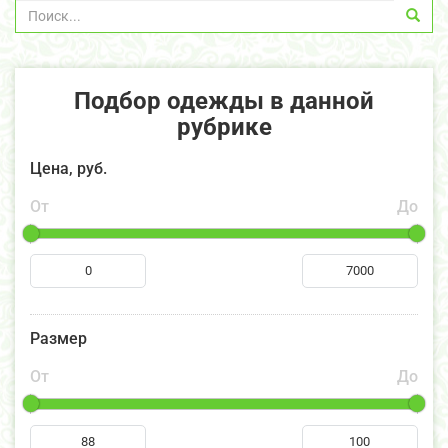
Подбор одежды в данной
рубрике
Цена, руб.
От
До
Размер
От
До