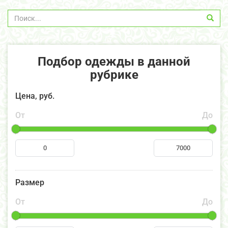
Подбор одежды в данной
рубрике
Цена, руб.
От
До
Размер
От
До