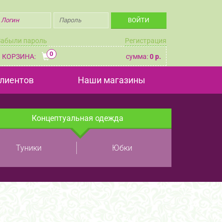
Забыли пароль
Регистрация
0
КОРЗИНА:
сумма:
0 р.
лиентов
Наши магазины
Концептуальная одежда
Туники
Юбки