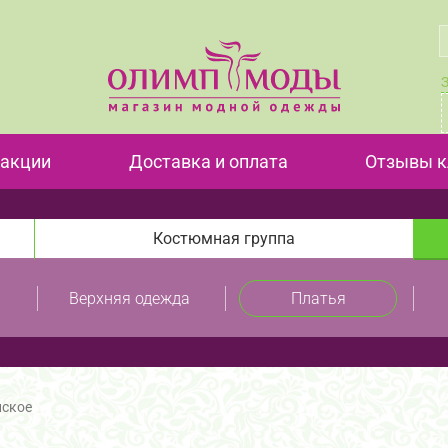
 акции
Доставка и оплата
Отзывы к
Костюмная группа
Верхняя одежда
Платья
нское