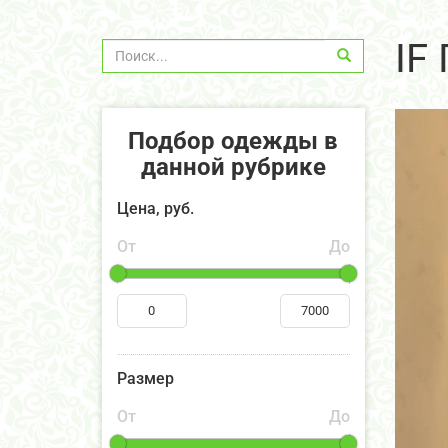
IF
Подбор одежды в
данной рубрике
Цена, руб.
От
До
Размер
От
До