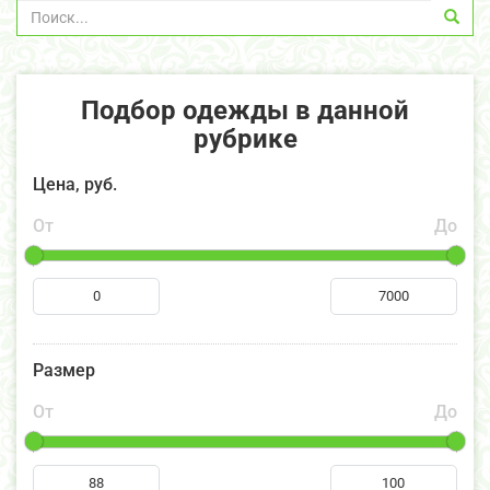
Подбор одежды в данной
рубрике
Цена, руб.
От
До
Размер
От
До