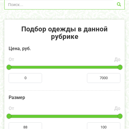
Подбор одежды в данной
рубрике
Цена, руб.
От
До
Размер
От
До