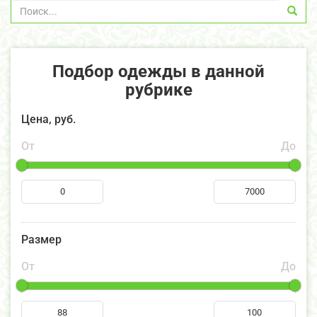
Подбор одежды в данной
рубрике
Цена, руб.
От
До
Размер
От
До