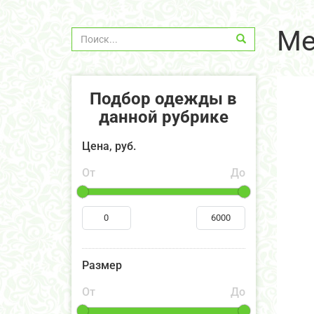
Me
Подбор одежды в
данной рубрике
Цена, руб.
От
До
Размер
От
До