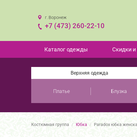
г. Воронеж
+7 (473) 260-22-10
Каталог одежды
Скидки и
Верхняя одежда
Платье
Блузка
Костюмная группа
Юбка
Paradox юбка женск