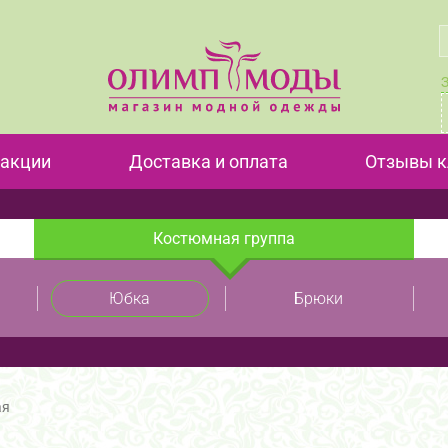
 акции
Доставка и оплата
Отзывы к
Костюмная группа
Юбка
Брюки
ая