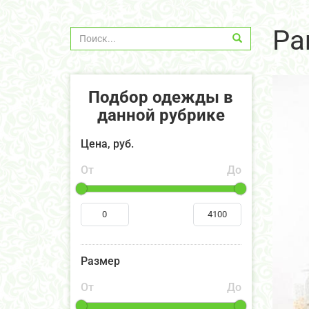
Pa
Подбор одежды в
данной рубрике
Цена, руб.
От
До
Размер
От
До