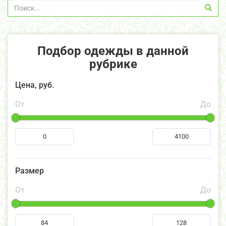
Подбор одежды в данной
рубрике
Цена, руб.
От
До
Размер
От
До